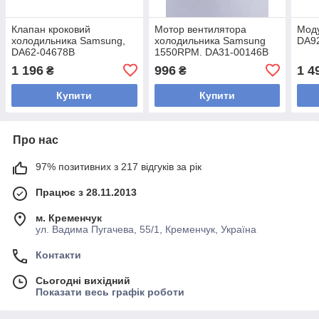
Клапан кроковий
Мотор вентилятора
Моду
холодильника Samsung,
холодильника Samsung
DA9
DA62-04678B
1550RPM. DA31-00146B
1 196
996
1 4
₴
₴
Купити
Купити
Про нас
97% позитивних з 217 відгуків за рік
Працює з 28.11.2013
м. Кременчук
ул. Вадима Пугачева, 55/1, Кременчук, Україна
Контакти
Сьогодні вихідний
Показати весь графік роботи