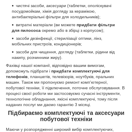
чистячі засоби, аксесуари (таблетки, ополіскувачі
посудомойкам, хімія догляду за керамікою,
антибактеріальні фільтри для холодильників);
витратні матеріали (ви можете
придбати фільтри
для пилососа
окремо або в збірці з корпусом);
засоби дезінфекції, стерилізації оптики, лінз,
мобільних пристроїв, кондиціонерів;
засоби для чищення, догляду (таблетки, рідини від
накипу, розчинники жиру).
Фахівці нашої компанії, відповідно вашим вимогам,
допоможуть підібрати і
придбати комплектуючі для
телефонів
, планшетів, телевізорів, ноутбуків, пральних
машин. Також ми пропонуємо ремонт комп'ютерної,
побутової техніки, її підключення, поточне обслуговування. В
процесі своєї роботи ми застосовуємо сучасні інструменти,
технологічне обладнання, якісні комплектуючі, тому після
наданих послуг ми даємо гарантію 3 місяці.
Підбираємо комплектуючі та аксесуари
побутової техніки
Маючи у розпорядженні широкий вибір комплектуючих,