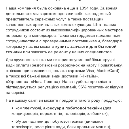
Наша компания была основана еще в 1994 году. За время
деятельности мы зарекомендовали себя как надежный
представитель сервисных услуг, а также поставщик
качественных оригинальных комплектующих. Штат наших
сотрудников состоит из высококвалифицированных мастеров
по ремонту и менеджеров. Также мы гордимся налаженным
сотрудничеством с проверенными поставщиками, благодаря
которым у нас вы можете
купить запчасти для бытовой
техники
или заказать ее ремонт у наших специалистов.
Для зручності клієнта ми використовуємо найбільш зручні
види оплати (безготівковий розрахунок на карту Приватбанку,
готівкою при самовивозі, оплата картками Visa, MasterCard),
а також всі бажані вами види доставки («Інтайм»,
«Укрпошта», «Нова Пошта»). Наша турбота про клієнта
підтверджується репутацією компанії, 96% позитивних відгуків
на сервісі.
На нашому сайті ви можете придбати такого роду продукцію:
комплектуючі,
аксесуари побутової техніки
(для
кондиціонерів, порохотягів, телевізорів, хлібопічок);
б/у запчастини до побутової техніки (динаміки
телевізорів, реле рівня води, баки пральних машин);