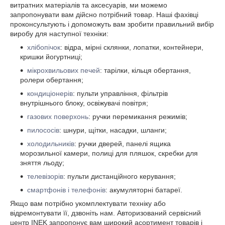
витратних матеріалів та аксесуарів, ми можемо
запропонувати вам дійсно потрібний товар. Наші фахівці
проконсультують і допоможуть вам зробити правильний вибір
виробу для наступної техніки:
хлібопічок
: відра, мірні склянки, лопатки, контейнери,
кришки йогуртниці;
мікрохвильових печей
: тарілки, кільця обертання,
ролери обертання;
кондиціонерів
: пульти управління, фільтрів
внутрішнього блоку, освіжувачі повітря;
газових поверхонь
: ручки перемикання режимів;
пилососів
: шнури, щітки, насадки, шланги;
холодильників
: ручки дверей, панелі ящика
морозильної камери, полиці для пляшок, скребки для
зняття льоду;
телевізорів
: пульти дистанційного керування;
смартфонів і телефонів
: акумуляторні батареї.
Якщо вам потрібно укомплектувати техніку або
відремонтувати її, дзвоніть нам. Авторизований сервісний
центр INEK запропонує вам широкий асортимент товарів і