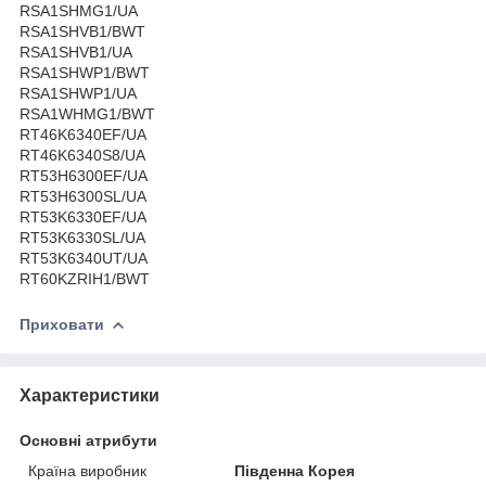
RSA1SHMG1/UA
RSA1SHVB1/BWT
RSA1SHVB1/UA
RSA1SHWP1/BWT
RSA1SHWP1/UA
RSA1WHMG1/BWT
RT46K6340EF/UA
RT46K6340S8/UA
RT53H6300EF/UA
RT53H6300SL/UA
RT53K6330EF/UA
RT53K6330SL/UA
RT53K6340UT/UA
RT60KZRIH1/BWT
Приховати
Характеристики
Основні атрибути
Країна виробник
Південна Корея