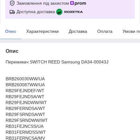
Замовлення під захистом
Доступна доставка
Опис
Характеристики
Доставка
Оплата
Умови п
Опис
Перемикач SWITCH REED Samsung DA34-00043J
BRB260030WW/UA
BRB260087WW/UA
RB29FEJNDEF/WT
RB29FEJNDSA/WT
RB29FEJNDWW/WT
RB29FERNDSA/WT
RB29FSRNDSA/WT
RB29FSRNDWW/WT
RB31FEJNCSS/UA
RB31FERMDSS/WT
RB31FERNCSA/MV