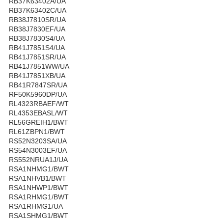
RB37K63402A/UA
RB37K63402C/UA
RB38J7810SR/UA
RB38J7830EF/UA
RB38J7830S4/UA
RB41J7851S4/UA
RB41J7851SR/UA
RB41J7851WW/UA
RB41J7851XB/UA
RB41R7847SR/UA
RF50K5960DP/UA
RL4323RBAEF/WT
RL4353EBASL/WT
RL56GREIH1/BWT
RL61ZBPN1/BWT
RS52N3203SA/UA
RS54N3003EF/UA
RS552NRUA1J/UA
RSA1NHMG1/BWT
RSA1NHVB1/BWT
RSA1NHWP1/BWT
RSA1RHMG1/BWT
RSA1RHMG1/UA
RSA1SHMG1/BWT