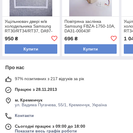
Ущільнювач двері м/в
Повітряна заслінка
Ущіл
холодильника Samsung
Samsung FBZA-1750-10A,
хол
RT30/RT34/RT37, DA97-
DA31-00043F
RT34
12873F
950
696
1 0
₴
₴
Купити
Купити
Про нас
97% позитивних з 217 відгуків за рік
Працює з 28.11.2013
м. Кременчук
ул. Вадима Пугачева, 55/1, Кременчук, Україна
Контакти
Сьогодні працює з 09:00 до 18:00
Показати весь графік роботи