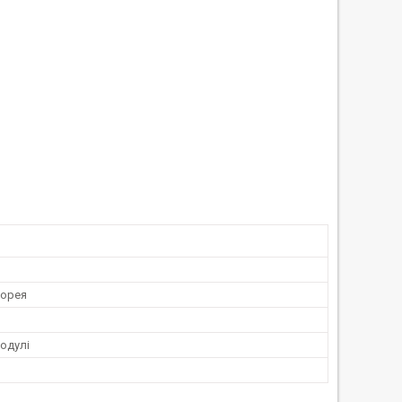
Корея
одулі