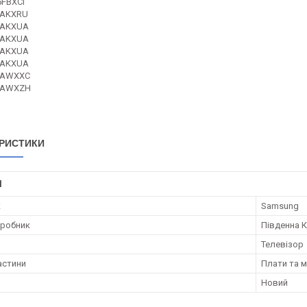
FBXCI
0AKXRU
0AKXUA
0AKXUA
0AKXUA
0AKXUA
0AWXXC
0AWXZH
РИСТИКИ
І
к
Samsung
иробник
Південна 
Телевізор
астини
Плати та м
Новий