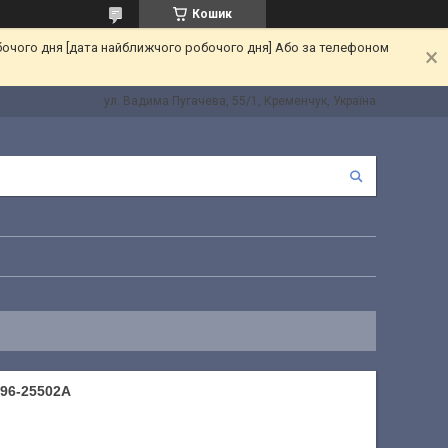
Кошик
бочого дня [дата найближчого робочого дня] Або за телефоном
ул. Вадима Пугачева, 55/1, Кременчук, Україна
96-25502A