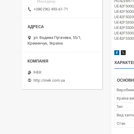
HG42EB675
Менеджер
UE42F500
+380 (96) 493-61-71
UE42F500
UE42F502
UE42F530
UE42F550
UE42F550
ул. Вадима Пугачева, 55/1,
UE42F550
Кременчук, Україна
ХАРАКТЕ
ІНЕК
ОСНОВН
http://inek.com.ua
Виробни
Країна в
Тип
Вид запч
Стан