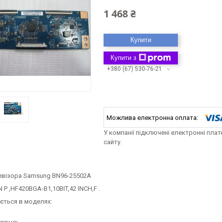
1 468 ₴
Купити
Купити з
+380 (67) 530-76-21
У компанії підключені електронні пла
сайту.
евізора Samsung BN96-25502A
 P ,HF420BGA-B1,10BIT,42 INCH,F .
ється в моделях: