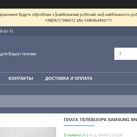
ідомлення будуть оброблені з [найближчий робочий час] найближчого ро
+38(067)7386512 або +380964936171
93-61-71
для Вашої техніки
КОНТАКТЫ
ДОСТАВКА И ОПЛАТА
ПЛАТА ТЕЛЕВІЗОРА SAMSUNG BN
В наявності
Код:
BN96-25502A