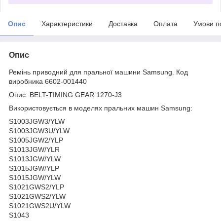
Опис
Характеристики
Доставка
Оплата
Умови п
Опис
Ремінь приводний для пральної машини Samsung. Код
виробника 6602-001440
Опис: BELT-TIMING GEAR 1270-J3
Використовується в моделях пральних машин Samsung:
S1003JGW3/YLW
S1003JGW3U/YLW
S1005JGW2/YLP
S1013JGW/YLR
S1013JGW/YLW
S1015JGW/YLP
S1015JGW/YLW
S1021GWS2/YLP
S1021GWS2/YLW
S1021GWS2U/YLW
S1043