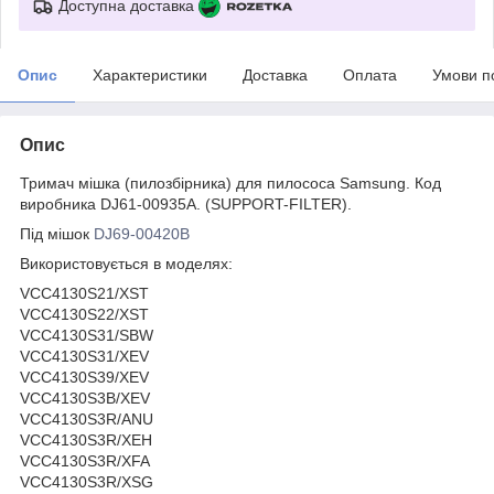
Доступна доставка
Опис
Характеристики
Доставка
Оплата
Умови п
Опис
Тримач мішка (пилозбірника) для пилососа Samsung. Код
виробника DJ61-00935A. (SUPPORT-FILTER).
Під мішок
DJ69-00420B
Використовується в моделях:
VCC4130S21/XST
VCC4130S22/XST
VCC4130S31/SBW
VCC4130S31/XEV
VCC4130S39/XEV
VCC4130S3B/XEV
VCC4130S3R/ANU
VCC4130S3R/XEH
VCC4130S3R/XFA
VCC4130S3R/XSG