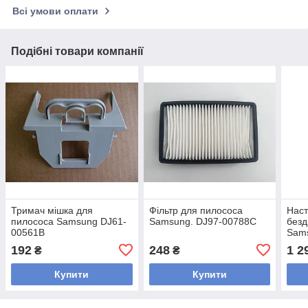
Всі умови оплати
Подібні товари компанії
Тримач мішка для
Фільтр для пилососа
Наст
пилососа Samsung DJ61-
Samsung. DJ97-00788C
безд
00561B
Sams
0023
192
248
1 2
₴
₴
Купити
Купити