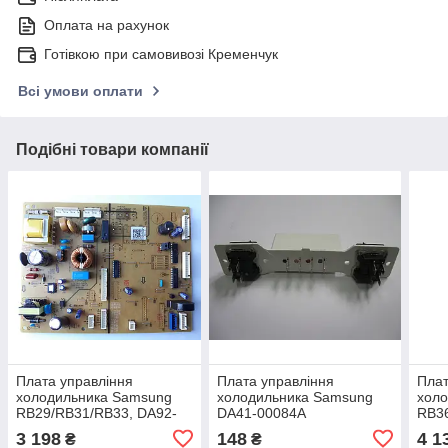
Оплата на рахунок
Готівкою при самовивозі Кременчук
Всі умови оплати
Подібні товари компанії
Плата управління
Плата управління
Плат
холодильника Samsung
холодильника Samsung
холо
RB29/RB31/RB33, DA92-
DA41-00084A
RB3
00735R ОРИГІНАЛ
060
3 198
148
4 1
₴
₴