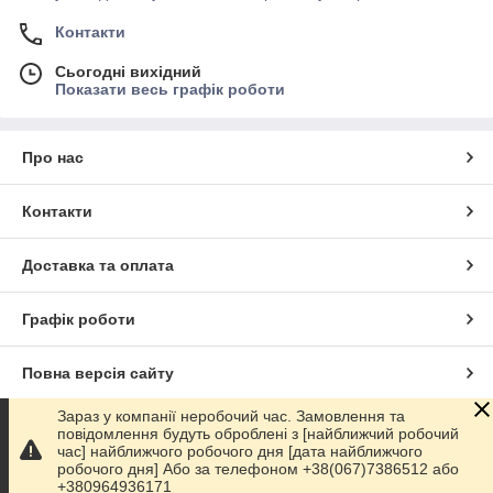
Контакти
Сьогодні вихідний
Показати весь графік роботи
Про нас
Контакти
Доставка та оплата
Графік роботи
Повна версія сайту
Зараз у компанії неробочий час. Замовлення та
Сайт створено на маркетплейсі
Prom.ua
повідомлення будуть оброблені з [найближчий робочий
час] найближчого робочого дня [дата найближчого
робочого дня] Або за телефоном +38(067)7386512 або
Політика конфіденційності
+380964936171