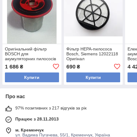
Оригінальний фільтр
Фільтр HEPA-пилососа
Елек
BOSCH для
Bosch, Siemens 12022118
акум
акумуляторних пилососів
Оригінал
Bosc
12040193
1 686
690
4 4
₴
₴
Купити
Купити
Про нас
97% позитивних з 217 відгуків за рік
Працює з 28.11.2013
м. Кременчук
ул. Вадима Пугачева, 55/1, Кременчук, Україна