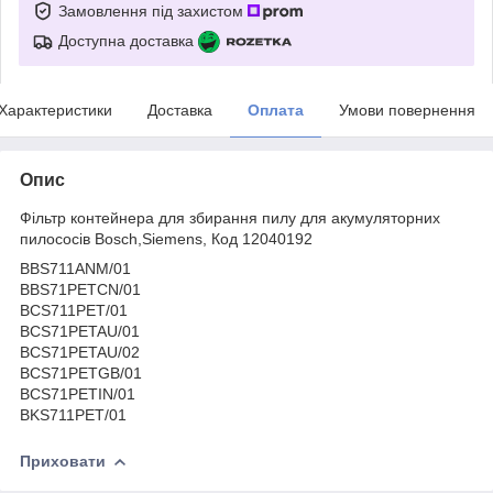
Замовлення під захистом
Доступна доставка
Характеристики
Доставка
Оплата
Умови повернення
Опис
Фільтр контейнера для збирання пилу для акумуляторних
пилососів Bosch,Siemens, Код 12040192
BBS711ANM/01
BBS71PETCN/01
BCS711PET/01
BCS71PETAU/01
BCS71PETAU/02
BCS71PETGB/01
BCS71PETIN/01
BKS711PET/01
Приховати