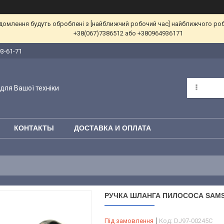
ідомлення будуть оброблені з [найближчий робочий час] найближчого ро
+38(067)7386512 або +380964936171
93-61-71
для Вашої техніки
КОНТАКТЫ
ДОСТАВКА И ОПЛАТА
РУЧКА ШЛАНГА ПИЛОСОСА SAMS
Під замовлення
Код:
DJ97-00245C