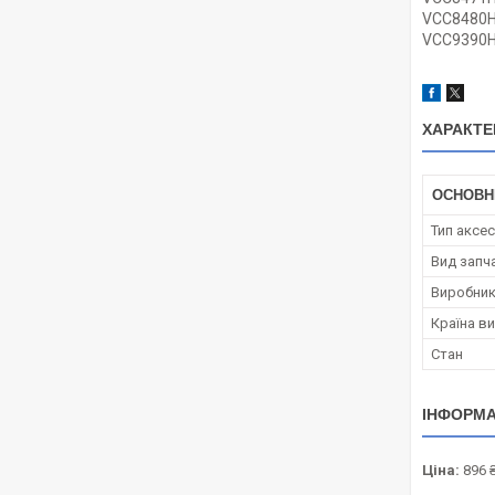
VCC8480
VCC9390
ХАРАКТЕ
ОСНОВН
Тип аксе
Вид запч
Виробни
Країна в
Стан
ІНФОРМА
Ціна:
896 