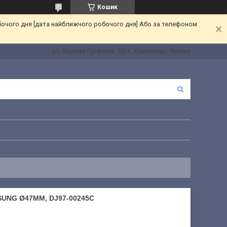
Кошик
бочого дня [дата найближчого робочого дня] Або за телефоном
ул. Вадима Пугачева, 55/1, Кременчук, Україна
UNG Ø47MM, DJ97-00245C