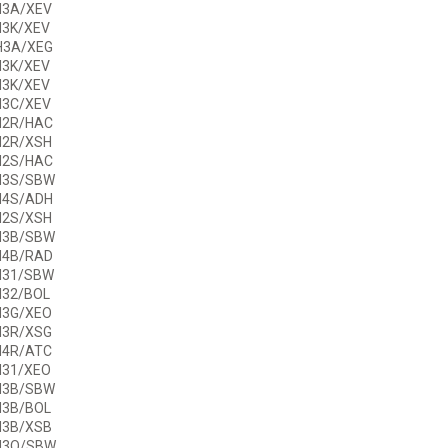
H3A/XEV
H3K/XEV
H3A/XEG
H3K/XEV
H3K/XEV
H3C/XEV
H2R/HAC
H2R/XSH
H2S/HAC
H3S/SBW
H4S/ADH
H2S/XSH
H3B/SBW
H4B/RAD
H31/SBW
H32/BOL
H3G/XEO
H3R/XSG
H4R/ATC
H31/XEO
H3B/SBW
H3B/BOL
H3B/XSB
H3O/SBW