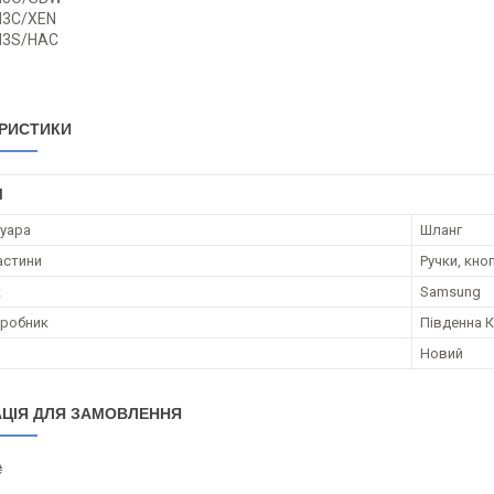
H3C/XEN
H3S/HAC
РИСТИКИ
І
суара
Шланг
астини
Ручки, кно
к
Samsung
иробник
Південна 
Новий
ЦІЯ ДЛЯ ЗАМОВЛЕННЯ
₴