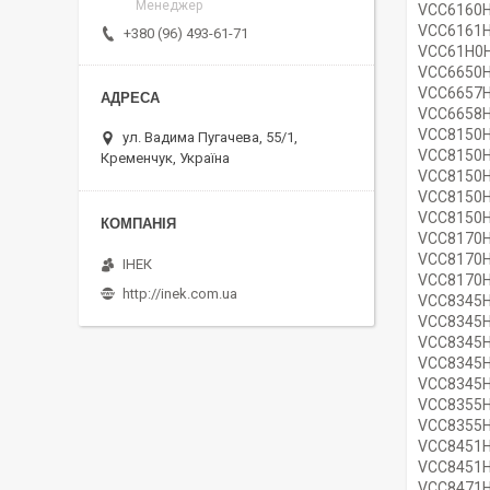
Менеджер
VCC6160
VCC6161
+380 (96) 493-61-71
VCC61H0
VCC6650
VCC6657
VCC6658
VCC8150
ул. Вадима Пугачева, 55/1,
VCC8150
Кременчук, Україна
VCC8150
VCC8150
VCC8150
VCC8170
VCC8170
ІНЕК
VCC8170
http://inek.com.ua
VCC8345
VCC8345
VCC8345
VCC8345
VCC8345
VCC8355
VCC8355
VCC8451
VCC8451
VCC8471