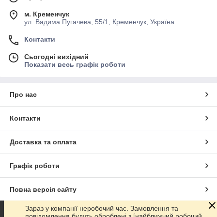
м. Кременчук
ул. Вадима Пугачева, 55/1, Кременчук, Україна
Контакти
Сьогодні вихідний
Показати весь графік роботи
Про нас
Контакти
Доставка та оплата
Графік роботи
Повна версія сайту
Зараз у компанії неробочий час. Замовлення та
Сайт створено на маркетплейсі
Prom.ua
повідомлення будуть оброблені з [найближчий робочий