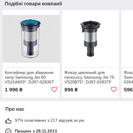
Подібні товари компанії
Контейнер для збирання
Фільтр циклоний для
Філь
пилу Samsung Jet 60
пилососу Samsung Jet 75
Sams
VS15A603*, DJ97-02835T
VS20B75*, DJ97-02837F
026
1 996
896
596
₴
₴
Про нас
97% позитивних з 217 відгуків за рік
Працює з 28.11.2013