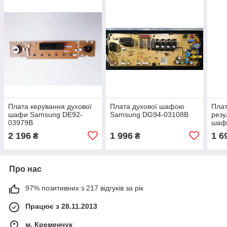
Плата керування духової
Плата духової шафою
Плат
шафи Samsung DE92-
Samsung DG94-03108B
резу
03979B
шаф
NV7
2 196
1 996
1 6
₴
₴
Про нас
97% позитивних з 217 відгуків за рік
Працює з 28.11.2013
м. Кременчук