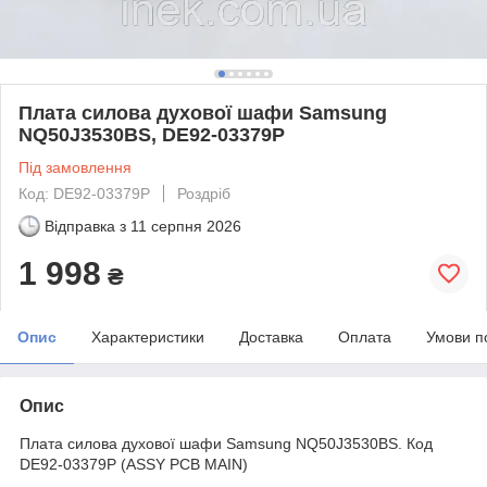
Плата силова духової шафи Samsung
NQ50J3530BS, DE92-03379P
Під замовлення
Код: DE92-03379P
Роздріб
Відправка з
11 серпня 2026
1 998
₴
Опис
Характеристики
Доставка
Оплата
Умови п
Опис
Плата силова духової шафи Samsung NQ50J3530BS. Код
DE92-03379P (ASSY PCB MAIN)