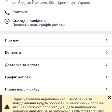
ул. Вадима Пугачева, 55/1, Кременчук, Україна
Контакти
Сьогодні вихідний
Показати весь графік роботи
Про нас
Контакти
Доставка та оплата
Графік роботи
Повна версія сайту
Зараз у компанії неробочий час. Замовлення та
Сайт створено на маркетплейсі
Prom.ua
повідомлення будуть оброблені з [найближчий робочий
час] найближчого робочого дня [дата найближчого
робочого дня] Або за телефоном +38(067)7386512 або