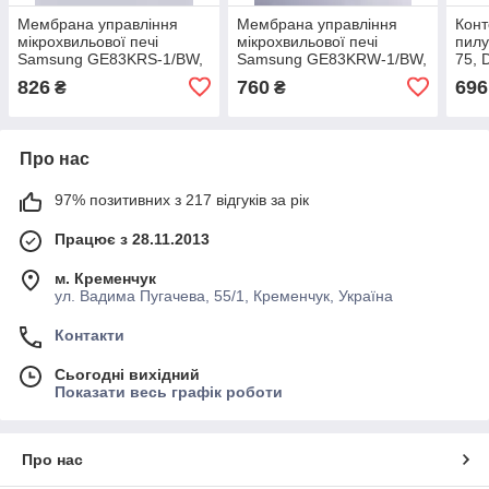
Мембрана управління
Мембрана управління
Конт
мікрохвильової печі
мікрохвильової печі
пилу
Samsung GE83KRS-1/BW,
Samsung GE83KRW-1/BW,
75, 
DE34-00438C
DE34-00438A
826
760
696
₴
₴
Про нас
97% позитивних з 217 відгуків за рік
Працює з 28.11.2013
м. Кременчук
ул. Вадима Пугачева, 55/1, Кременчук, Україна
Контакти
Сьогодні вихідний
Показати весь графік роботи
Про нас