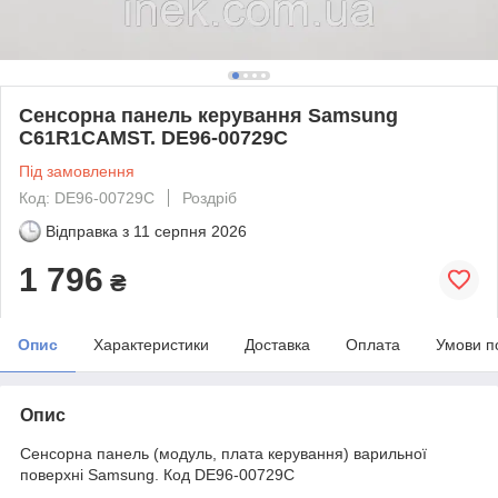
Сенсорна панель керування Samsung
C61R1CAMST. DE96-00729C
Під замовлення
Код: DE96-00729C
Роздріб
Відправка з
11 серпня 2026
1 796
₴
Опис
Характеристики
Доставка
Оплата
Умови п
Опис
Сенсорна панель (модуль, плата керування) варильної
поверхні Samsung. Код
DE96-00729C