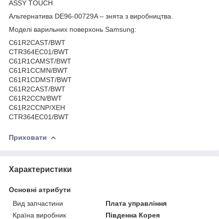
ASSY TOUCH
Альтернатива DE96-00729A – знята з виробництва.
Моделі варильних поверхонь Samsung:
C61R2CAST/BWT
CTR364EC01/BWT
C61R1CAMST/BWT
C61R1CCMN/BWT
C61R1CDMST/BWT
C61R2CAST/BWT
C61R2CCN/BWT
C61R2CCNP/XEH
CTR364EC01/BWT
Приховати
Характеристики
Основні атрибути
Вид запчастини
Плата управління
Країна виробник
Південна Корея