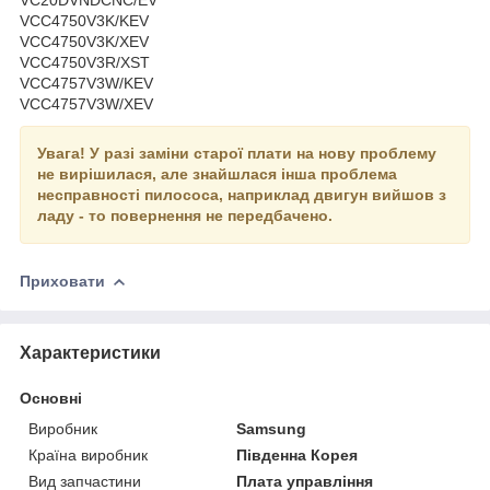
VCC4750V3K/KEV
VCC4750V3K/XEV
VCC4750V3R/XST
VCC4757V3W/KEV
VCC4757V3W/XEV
Увага!
У разі заміни старої плати на нову проблему
не вирішилася, але знайшлася інша проблема
несправності пилососа, наприклад двигун вийшов з
ладу - то повернення не передбачено.
Приховати
Характеристики
Основні
Виробник
Samsung
Країна виробник
Південна Корея
Вид запчастини
Плата управління