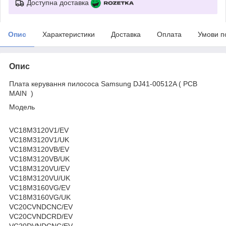
Доступна доставка
Опис
Характеристики
Доставка
Оплата
Умови п
Опис
Плата керування пилососа Samsung DJ41-00512A ( PCB
MAIN )
Модель
VC18M3120V1/EV
VC18M3120V1/UK
VC18M3120VB/EV
VC18M3120VB/UK
VC18M3120VU/EV
VC18M3120VU/UK
VC18M3160VG/EV
VC18M3160VG/UK
VC20CVNDCNC/EV
VC20CVNDCRD/EV
VC20DVNDCNC/EV