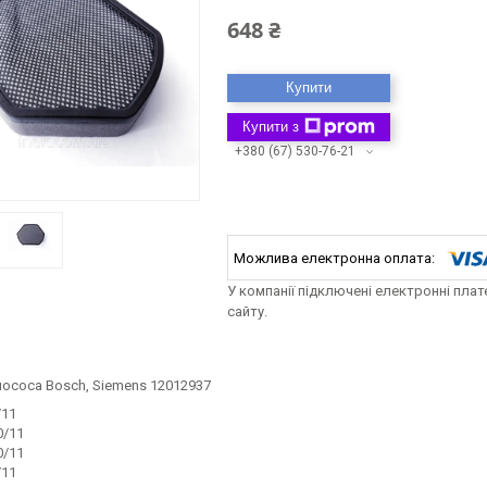
648 ₴
Купити
Купити з
+380 (67) 530-76-21
У компанії підключені електронні пла
сайту.
лососа Bosch, Siemens 12012937
/11
/11
/11
/11