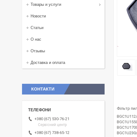
Товары и услуги
Новости
Статьи
О нас
Отзывы
Доставка и оплата
КОНТАКТИ
Фільтр пи
BGC1U112
+380 (67) 530-76-21
BGC1U1550
Сервісний центр
BGC1U1700
+380 (67) 738-65-12
BGC1U230