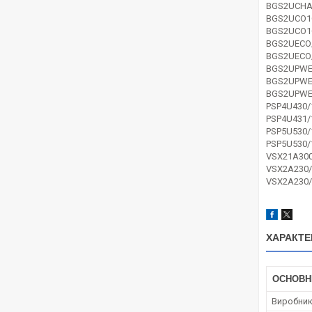
BGS2UCHA
BGS2UCO1
BGS2UCO1
BGS2UECO
BGS2UECO
BGS2UPWE
BGS2UPWE
BGS2UPWE
PSP4U430/
PSP4U431/
PSP5U530/
PSP5U530/
VSX21A300
VSX2A230/
VSX2A230/
ХАРАКТЕ
ОСНОВН
Виробни