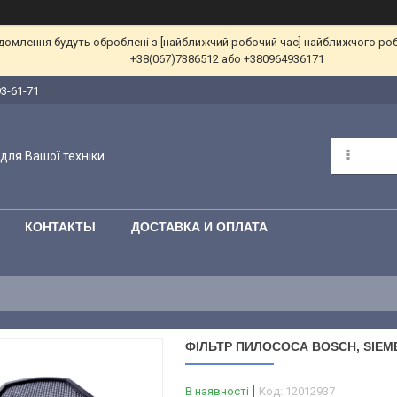
ідомлення будуть оброблені з [найближчий робочий час] найближчого ро
+38(067)7386512 або +380964936171
93-61-71
для Вашої техніки
КОНТАКТЫ
ДОСТАВКА И ОПЛАТА
ФІЛЬТР ПИЛОСОСА BOSCH, SIEME
В наявності
Код:
12012937