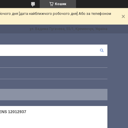
Кошик
бочого дня [дата найближчого робочого дня] Або за телефоном
ул. Вадима Пугачева, 55/1, Кременчук, Україна
NS 12012937