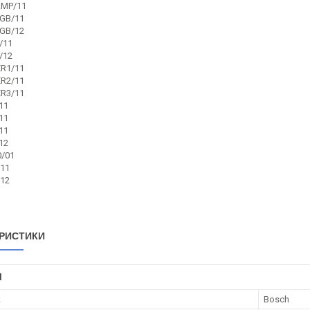
MP/11
GB/11
GB/12
/11
/12
R1/11
R2/11
R3/11
11
11
11
12
/01
11
12
РИСТИКИ
І
к
Bosch