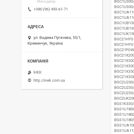
BGC1U300
Менеджер
BGC1U300
+380 (96) 493-61-71
BGC1UA11
BGC1UA11
BGC1UB13
BGC1UB13
BGC1UK15
ул. Вадима Пугачева, 55/1,
BGC21HYG
Кременчук, Україна
BGC21HYG
BGC21POW
BGC21X200
BGC21X300
BGC21X300
BGC21X350
ІНЕК
BGC21X3G
http://inek.com.ua
BGC2U200
BGC2U230
BGC2U230
BGC2UK20
BGS1K330/
BGS1U1800
BGS1U1802
BGS1U1805
BGS1UA10
BGS1UA11