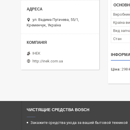
ОСНОВН
Виробни
ул. Вадима Пугачева, 55/1,
Країна в
Кременчук, Україна
Вид запч
Стан
ІНЕК
ІНФОРМА
http://inek.com.ua
Ціна:
298 
ЧИСТЯЩИЕ СРЕДСТВА BOSCH
Закажите средства ухода за вашей бытовой техникой