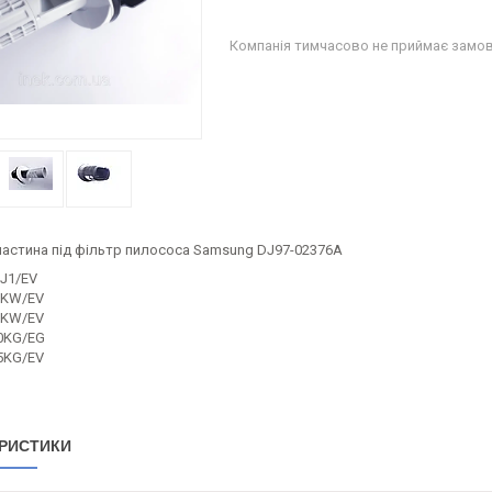
Компанія тимчасово не приймає замо
частина під фільтр пилососа Samsung DJ97-02376A
J1/EV
0KW/EV
1KW/EV
0KG/EG
5KG/EV
РИСТИКИ