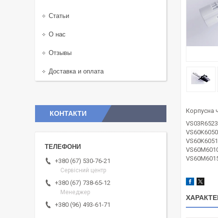
Статьи
О нас
Отзывы
Доставка и оплата
Корпусна 
КОНТАКТИ
VS03R6523
VS60K605
VS60K605
VS60M601
VS60M601
+380 (67) 530-76-21
Сервісний центр
+380 (67) 738-65-12
Менеджер
ХАРАКТЕ
+380 (96) 493-61-71