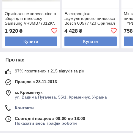
Оригінальне колесо ліве в
Електрощітка
Мішк
зборі для пилососу
акумуляторного пилососа
пило
Samsung VR3MB77312K*,
Bosch 00577723 Оригінал
TYPE
DJ82-01112A
1 920
4 428
758
₴
₴
Купити
Купити
Про нас
97% позитивних з 215 відгуків за рік
Працює з 28.11.2013
м. Кременчук
ул. Вадима Пугачева, 55/1, Кременчук, Україна
Контакти
Сьогодні працює з 09:00 до 18:00
Показати весь графік роботи