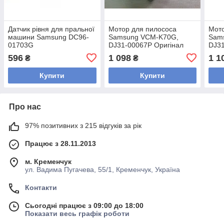
Датчик рівня для пральної
Мотор для пилососа
Мото
машини Samsung DC96-
Samsung VCM-K70G,
Sam
01703G
DJ31-00067P Оригінал
DJ3
596
1 098
1 1
₴
₴
Купити
Купити
Про нас
97% позитивних з 215 відгуків за рік
Працює з 28.11.2013
м. Кременчук
ул. Вадима Пугачева, 55/1, Кременчук, Україна
Контакти
Сьогодні працює з 09:00 до 18:00
Показати весь графік роботи