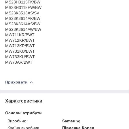
MS23H3115FK/BW
MS23H3115FW/BW
MS23K3513AS/SV
MS23K3614AK/BW
MS23K3614AS/BW
MS23K3614AW/BW
MW711KR/BWT
MW712KR/BWT
MW713KR/BWT
MW731KU/BWT
MW733KU/BWT
MW73AR/BWT
Приховати
Характеристики
Основні атрибути
Виробник
Samsung
Країна виробник
Південна Корея