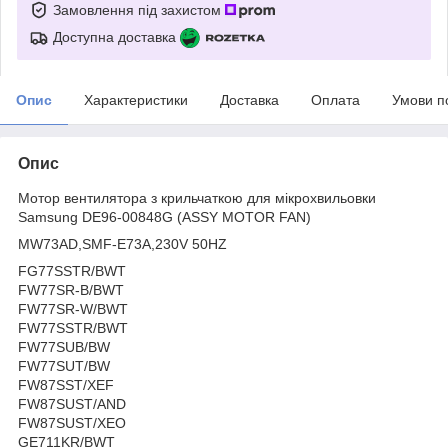
Замовлення під захистом
Доступна доставка
Опис
Характеристики
Доставка
Оплата
Умови п
Опис
Мотор вентилятора з крильчаткою для мікрохвильовки
Samsung DE96-00848G (ASSY MOTOR FAN)
MW73AD,SMF-E73A,230V 50HZ
FG77SSTR/BWT
FW77SR-B/BWT
FW77SR-W/BWT
FW77SSTR/BWT
FW77SUB/BW
FW77SUT/BW
FW87SST/XEF
FW87SUST/AND
FW87SUST/XEO
GE711KR/BWT