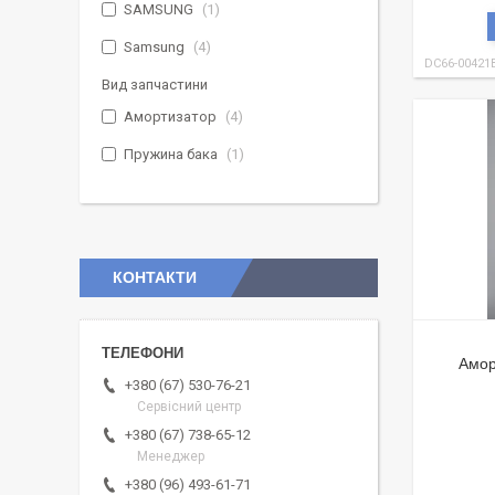
SAMSUNG
1
Samsung
4
DC66-00421
Вид запчастини
Амортизатор
4
Пружина бака
1
КОНТАКТИ
Амор
+380 (67) 530-76-21
Сервісний центр
+380 (67) 738-65-12
Менеджер
+380 (96) 493-61-71