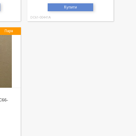
Купити
DC61-00441A
Пара
C66-