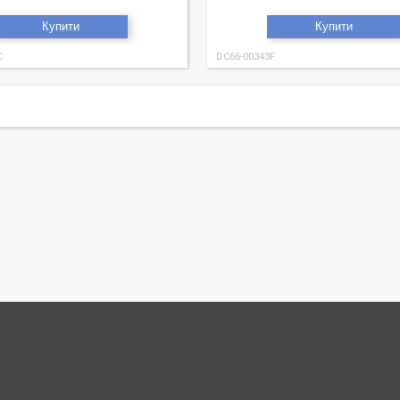
Купити
Купити
C
DC66-00343F