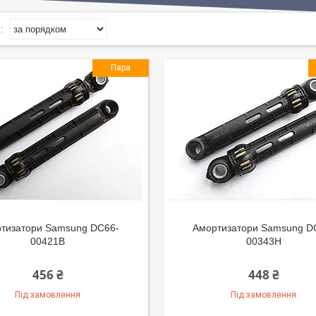
Пара
тизатори Samsung DC66-
Амортизатори Samsung D
00421B
00343H
456 ₴
448 ₴
Під замовлення
Під замовлення