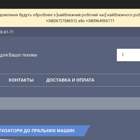
ідомлення будуть оброблені з [найближчий робочий час] найближчого ро
+38(067)7386512 або +380964936171
93-61-71
для Вашої техніки
КОНТАКТЫ
ДОСТАВКА И ОПЛАТА
ТИЗАТОРИ ДО ПРАЛЬНИХ МАШИН