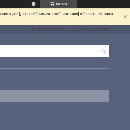
Кошик
бочого дня [дата найближчого робочого дня] Або за телефоном
ул. Вадима Пугачева, 55/1, Кременчук, Україна