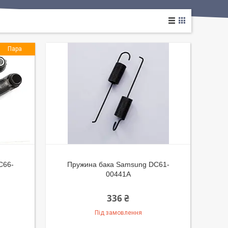
Пара
C66-
Пружина бака Samsung DC61-
00441A
336 ₴
Під замовлення