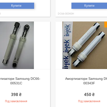
Купити
Купити
B
DC66-00343H
тизатори Samsung DC66-
Амортизатори Samsung D
00531C
00343F
398 ₴
450 ₴
Під замовлення
Під замовлення