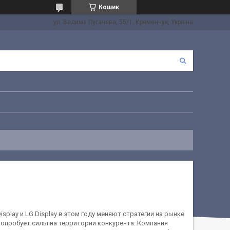
Кошик
ул. Вадима Пугачева, 55/1, Кременчук, Україна
play и LG Display в этом году меняют стратегии на рынке
 попробует силы на территории конкурента. Компания