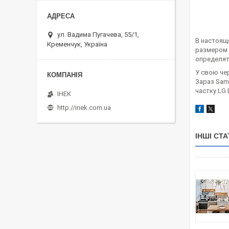
ул. Вадима Пугачева, 55/1,
В настоящ
Кременчук, Україна
размером 
определят
У свою чер
Зараз Sams
частку LG 
ІНЕК
http://inek.com.ua
ІНШІ СТА