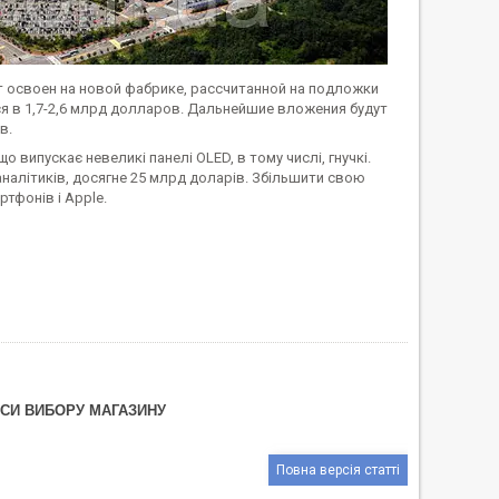
т освоен на новой фабрике, рассчитанной на подложки
я в 1,7-2,6 млрд долларов. Дальнейшие вложения будут
в.
о випускає невеликі панелі OLED, в тому числі, гнучкі.
аналітиків, досягне 25 млрд доларів. Збільшити свою
тфонів і Apple.
НСИ ВИБОРУ МАГАЗИНУ
Повна версія статті