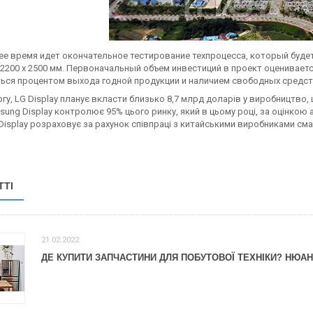
ее время идет окончательное тестирование техпроцесса, который буде
2200 х 2500 мм. Первоначальный объем инвестиций в проект оцениваетс
ься процентом выхода годной продукции и наличием свободных средст
гу, LG Display планує вкласти близько 8,7 млрд доларів у виробництво, щ
ung Display контролює 95% цього ринку, який в цьому році, за оцінкою 
Display розраховує за рахунок співпраці з китайськими виробниками смар
ТТІ
21.02.2022
ДЕ КУПИТИ ЗАПЧАСТИНИ ДЛЯ ПОБУТОВОЇ ТЕХНІКИ? НЮА