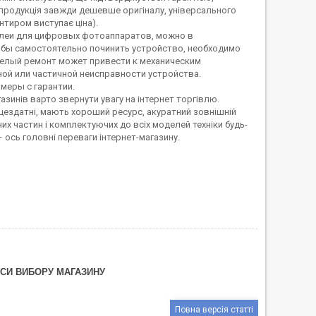
продукція завжди дешевше оригіналу, універсального
єнтиром виступає ціна).
леи для цифровых фотоаппаратов, можно в
тобы самостоятельно починить устройство, необходимо
мелый ремонт может привести к механическим
ной или частичной неисправности устройства.
меры с гарантии.
азинів варто звернути увагу на інтернет торгівлю.
рацездатні, мають хороший ресурс, акуратний зовнішній
х частин і комплектуючих до всіх моделей техніки будь-
– ось головні переваги інтернет-магазину.
НСИ ВИБОРУ МАГАЗИНУ
Повна версія статті