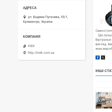
ул. Вадима Пугачева, 55/1,
Кременчук, Україна
Самостоят
Где лучш
Віртуальні
вигляд. Ав
ІНЕК
яких вироб
http://inek.com.ua
ІНШІ СТА