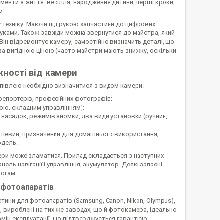
енти з життя: весілля, народження дитини, перші кроки,
...
 техніку. Маючи під рукою запчастини до цифрових
уками. Також завжди можна звернутися до майстра, який
Він відремонтує камеру, самостійно визначить деталі, що
за вигідною ціною (часто майстри мають знижку, оскільки
ності від камери
упівлею необхідно визначитися з видом камери:
репортерів, професійних фотографів;
ою, складним управлінням);
 насадок, режимів зйомки, два види установки (ручний,
ешевий, призначений для домашнього використання;
одель.
мери може зламатися. Прилад складається з наступних
ель навігації і управління, акумулятор. Деякі запасні
логам.
 фотоапаратів
стини для фотоапаратів (Samsung, Canon, Nikon, Olympus),
 вироблені на тих же заводах, що й фотокамера, ідеально
мін експлуатації, що підтверджується гарантією,