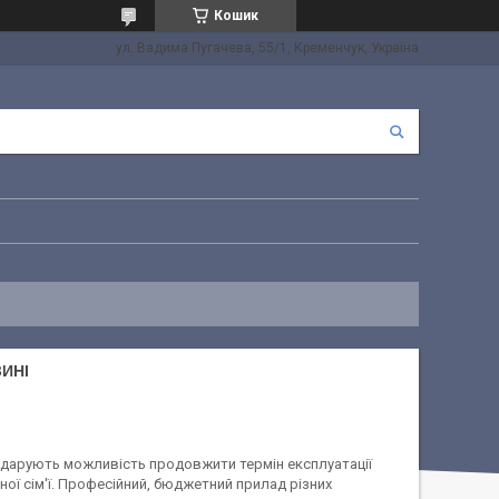
Кошик
ул. Вадима Пугачева, 55/1, Кременчук, Україна
ИНІ
дарують можливість продовжити термін експлуатації
ої сім'ї. Професійний, бюджетний прилад різних