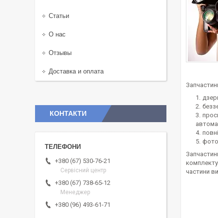
Статьи
О нас
Отзывы
Доставка и оплата
Запчастин
дзер
безз
КОНТАКТИ
прос
автома
повн
фото
Запчастини
+380 (67) 530-76-21
комплектую
Сервісний центр
частини ви
+380 (67) 738-65-12
Менеджер
+380 (96) 493-61-71