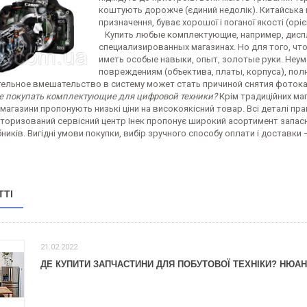
коштують дорожче (єдиний недолік). Китайська 
призначення, буває хорошої і поганої якості (орі
Купить любые комплектующие, например, дисп
специализированных магазинах. Но для того, ч
иметь особые навыки, опыт, золотые руки. Неу
повреждениям (объектива, платы, корпуса), пол
ельное вмешательство в систему может стать причиной снятия фотока
е покупать комплектующие для цифровой техники?
Крім традиційних маг
 магазини пропонують низькі ціни на високоякісний товар. Всі деталі п
торизований сервісний центр Інек пропонує широкий асортимент запасни
ників. Вигідні умови покупки, вибір зручного способу оплати і доставки 
ТТІ
21.02.2022
ДЕ КУПИТИ ЗАПЧАСТИНИ ДЛЯ ПОБУТОВОЇ ТЕХНІКИ? НЮА