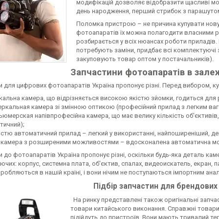
модифікацій дозволяє відобразити щасливі мом
день народження, перший стрибок з парашутом
Поломка пристрою – не причина купувати нову
фотоапаратів їх можна полагодити власними р
розбирається у всіх нюансах роботи приладів. 
потребують заміни, придбає всі комплектуючі 
закуповують товар оптом у постачальників).
Запчастини фотоапаратів в залеж
и для цифрових фотоапаратів Україна пропонує різні. Перед вибором, к
кальна камера, що відрізняється високою якістю зйомки, годиться для 
еркальная камера зі змінною оптикою (професійний прилад з легким ваг
ьюмерская напівпрофесійна камера, що має велику кількість об'єктивів,
тичний);
істю автоматичний прилад – легкий у використанні, найпоширеніший, д
камера з розширеними можливостями – вдосконалена автоматична м
 до фотоапаратів Україна пропонує різні, оскільки будь-яка деталь ка
чих: корпус, системна плата, об'єктив, спалах, видеоискатель, екран, пан
робляються в нашій країні, і вони нічим не поступаються імпортним ана
Підбір запчастин для брендових
На ринку представлені також оригінальні запча
товари китайського виконання. Справжні товари,
підійдуть до пристроїв. Вони мають тривалий тер